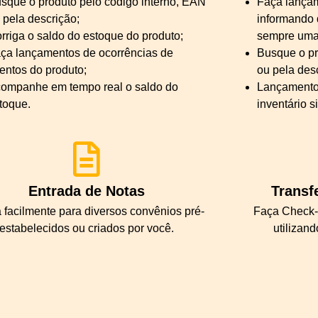
sque o produto pelo código interno, EAN
Faça lança
 pela descrição;
informando
rriga o saldo do estoque do produto;
sempre uma
ça lançamentos de ocorrências de
Busque o pr
entos do produto;
ou pela des
ompanhe em tempo real o saldo do
Lançamento
toque.
inventário s
Entrada de Notas
Transf
 facilmente para diversos convênios pré-
Faça Check-
estabelecidos ou criados por você.
utilizan